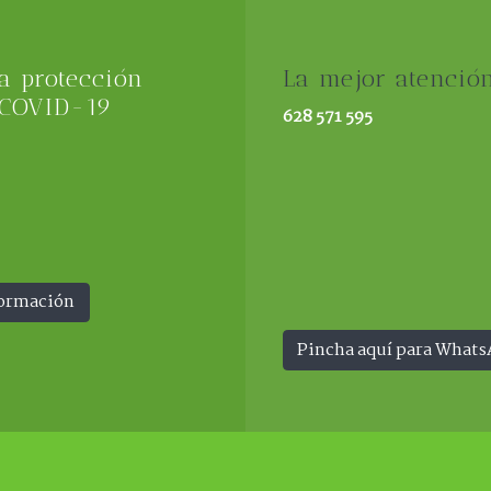
 protección
La mejor atenció
 COVID-19
628 571 595
formación
Pincha aquí para What