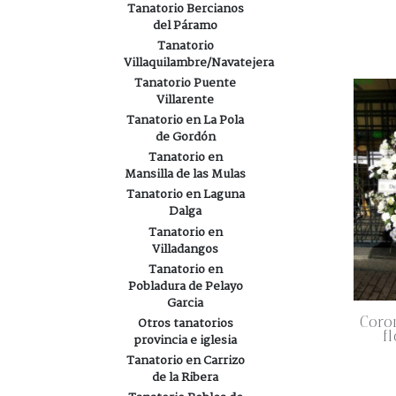
Tanatorio Bercianos
del Páramo
Tanatorio
Villaquilambre/Navatejera
Tanatorio Puente
Villarente
Tanatorio en La Pola
de Gordón
Tanatorio en
Mansilla de las Mulas
Tanatorio en Laguna
Dalga
Tanatorio en
Villadangos
Tanatorio en
Pobladura de Pelayo
Garcia
Coro
Otros tanatorios
f
provincia e iglesia
Tanatorio en Carrizo
de la Ribera