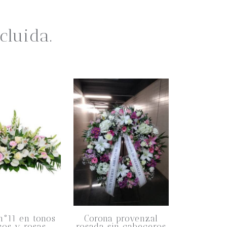
cluida.
n°11 en tonos
Corona provenzal
cos y rosas
rosada sin cabeceros