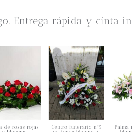
go. Entrega rápida y cinta in
a de rosas rojas
Centro funerario nº5
Palma 
o blancas
en tonos blancos y
blan