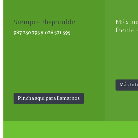
Siempre disponible
Máxima
frente
987 250 795 y 628 571 595
Más in
Pincha aquí para llamarnos