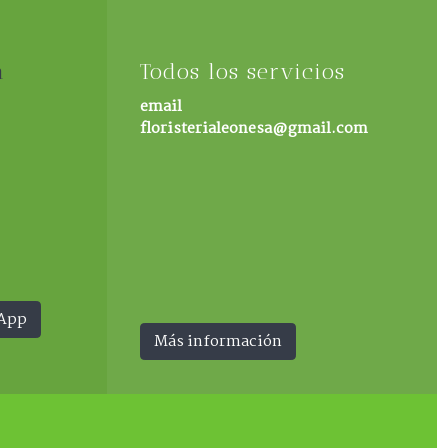
n
Todos los servicios
email
floristerialeonesa@gmail.com
sApp
Más información