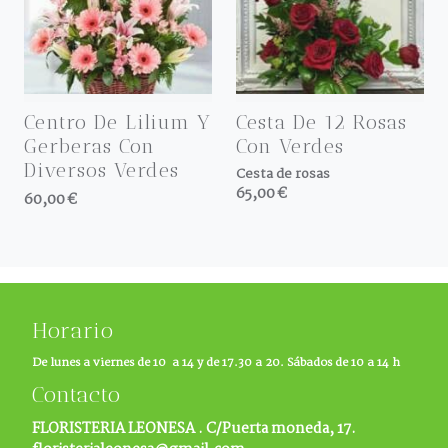
Centro De Lilium Y
Cesta De 12 Rosas
Gerberas Con
Con Verdes
Diversos Verdes
Cesta de rosas
65,00 €
60,00 €
Horario
De lunes a viernes de 10 a 14 y de 17.30 a 20. Sábados de 10 a 14 h
Contacto
FLORISTERIA LEONESA .
C/Puerta moneda, 17.