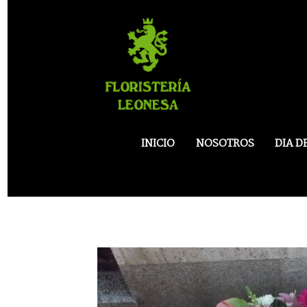
INICIO
NOSOTROS
DIA D
Palma funeraria Nº7 en tonos pastel y b