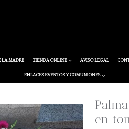
E LA MADRE
TIENDA ONLINE
AVISO LEGAL
CON
ENLACES EVENTOS Y COMUNIONES
lanco
Palma
en to