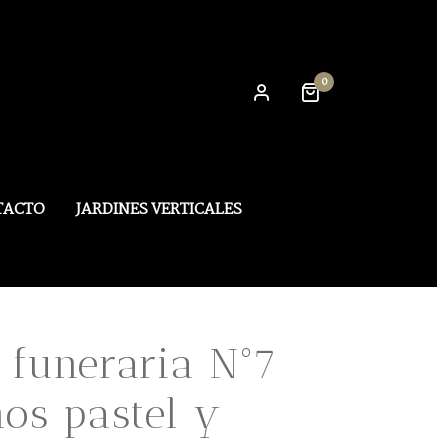
0
TACTO
JARDINES VERTICALES
 funeraria Nº7
nos pastel y