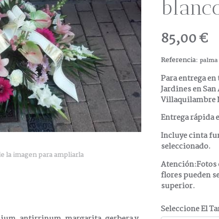
blanc
85,00 €
Referencia:
palma
Para entrega en 
Jardines en San
Villaquilambre N
Entrega rápida e
Incluye cinta fu
seleccionado.
e la imagen para ampliarla
Atención:Fotos 
flores pueden se
superior.
Seleccione El T
lium, antirrinum, margarita, gerbera y