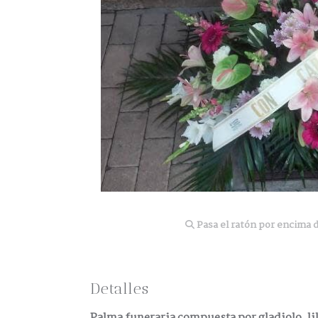
Pasa el ratón por encima d
Detalles
Palma funeraria compuesta por gladiolo, li