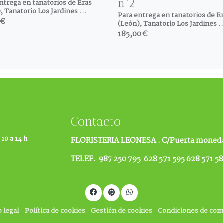
nº2
ntrega en tanatorios de Eras
, Tanatorio Los Jardines ...
Para entrega en tanatorios de E
 €
(León), Tanatorio Los Jardines ..
185,00 €
Contacto
 10 a 14 h
FLORISTERIA LEONESA .
C/Puerta moneda
TELEF. 987 250 795 628 571 595 628 571 5
o legal
Política de cookies
Gestión de cookies
Condiciones de co