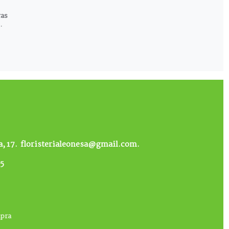
ras
.
, 17.
floristerialeonesa@gmail.com.
85
mpra