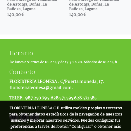
de Astorga, Boñar, La
de Astorga, Boñar, La
Bañeza, Laguna ...
Bañeza, Laguna ...
140,00 €
140,00 €
Horario
De lunes a viernes de 10 a 14 y de 17.30 a 20. Sábados de 10 a 14 h
Contacto
FLORISTERIA LEONESA .
C/Puerta moneda, 17.
floristerialeonesa@gmail.com.
TELEF. 987 250 795 628 571 595 628 571 585
FLORISTERIA LEONESA C.B.
utiliza cookies propias y terceros
para obtener datos estadísticos de la navegación de nuestros
usuarios y mejorar nuestros servicios. Puedes configurar tus
Aviso legal
preferencias a través del botón “Configurar” o obtener más