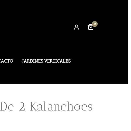
0
TACTO
JARDINES VERTICALES
 De 2 Kalanchoes