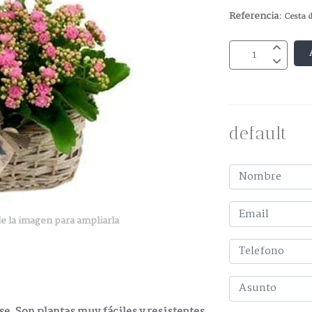
Referencia:
Cesta 
default
e la imagen para ampliarla
. Son plantas muy fáciles y resistentes.