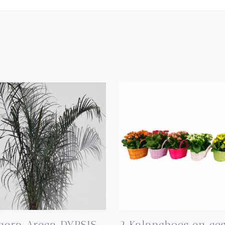
mera Areca DYPSIS
2 Kalanchoes en ces