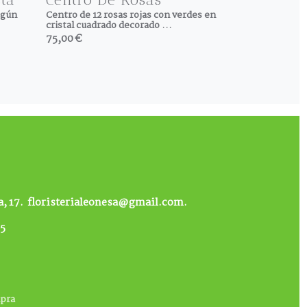
egún
Centro de 12 rosas rojas con verdes en
cristal cuadrado decorado ...
75,00 €
, 17.
floristerialeonesa@gmail.com.
85
mpra