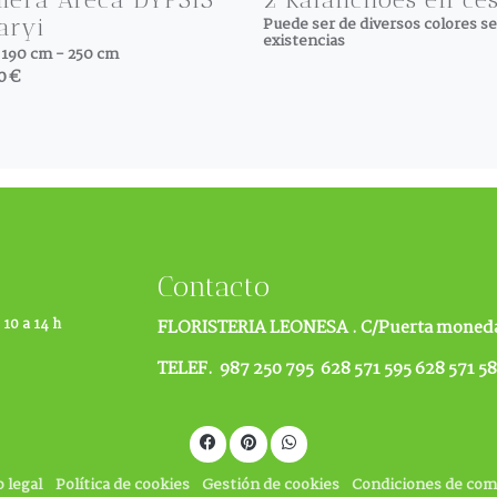
aryi
Puede ser de diversos colores s
existencias
 190 cm - 250 cm
0 €
Contacto
 10 a 14 h
FLORISTERIA LEONESA .
C/Puerta moneda
TELEF. 987 250 795 628 571 595 628 571 5
o legal
Política de cookies
Gestión de cookies
Condiciones de co