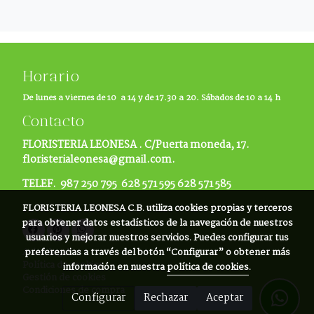
Horario
De lunes a viernes de 10 a 14 y de 17.30 a 20. Sábados de 10 a 14 h
Contacto
FLORISTERIA LEONESA .
C/Puerta moneda, 17.
floristerialeonesa@gmail.com.
TELEF. 987 250 795 628 571 595 628 571 585
FLORISTERIA LEONESA C.B.
utiliza cookies propias y terceros
para obtener datos estadísticos de la navegación de nuestros
usuarios y mejorar nuestros servicios. Puedes configurar tus
Aviso legal
preferencias a través del botón “Configurar” o obtener más
Política de cookies
información en nuestra
política de cookies
.
Gestión de cookies
Condiciones de compra
Configurar
Rechazar
Aceptar