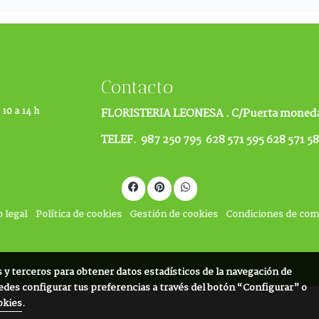
Contacto
 10 a 14 h
FLORISTERIA LEONESA .
C/Puerta moneda
TELEF. 987 250 795 628 571 595 628 571 5
o legal
Política de cookies
Gestión de cookies
Condiciones de co
s y terceros para obtener datos estadísticos de la navegación de
edes configurar tus preferencias a través del botón “Configurar” o
okies
.