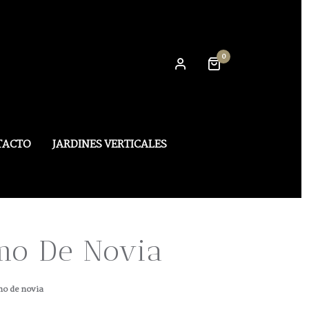
0
TACTO
JARDINES VERTICALES
mo De Novia
o de novia