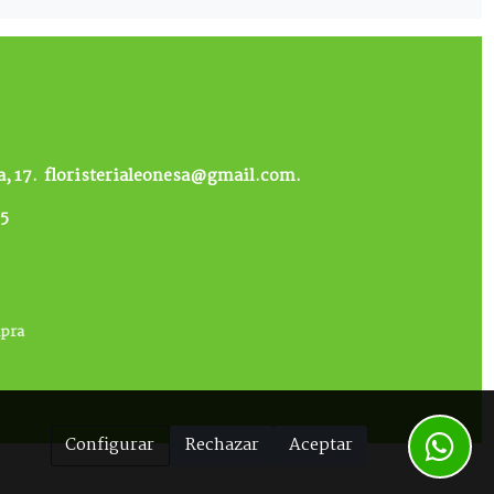
, 17.
floristerialeonesa@gmail.com.
85
mpra
Configurar
Rechazar
Aceptar